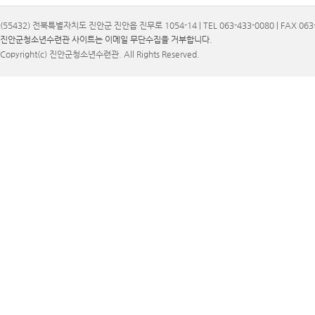
(55432) 전북특별자치도 진안군 진안읍 진무로 1054-14 | TEL 063-433-0080 | FAX 063-
진안군청소년수련관 사이트는 이메일 무단수집을 거부합니다.
Copyright(c) 진안군청소년수련관. All Rights Reserved.