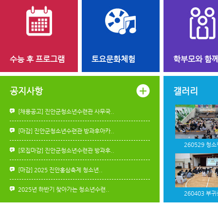
수능 후 프로그램
토요문화체험
학부모와 함
공지사항
갤러리
[채용공고] 진안군청소년수련관 사무국..
[마감] 진안군청소년수련관 방과후아카..
260529 청소
[모집마감] 진안군청소년수련관 방과후..
[마감] 2025 진안홍삼축제 청소년..
2025년 하반기 찾아가는 청소년수련..
260403 부귀