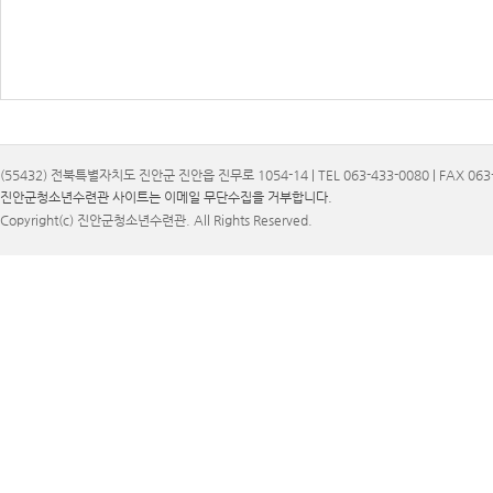
(55432) 전북특별자치도 진안군 진안읍 진무로 1054-14 | TEL 063-433-0080 | FAX 063-
진안군청소년수련관 사이트는 이메일 무단수집을 거부합니다.
Copyright(c) 진안군청소년수련관. All Rights Reserved.