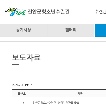
수련
공지사항
갤러리
보도자료
총 게시글
195
건
글번호
제목
135
진안군청소년수련관, 썸머워터파크 물축..