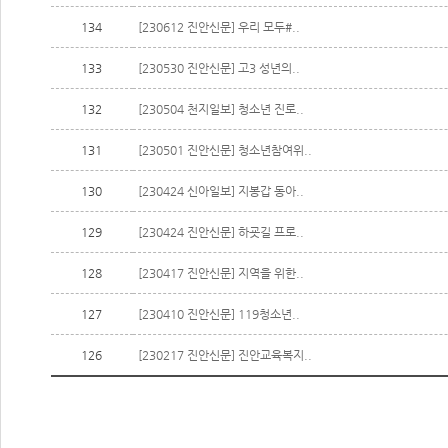
134
[230612 진안신문] 우리 모두#..
133
[230530 진안신문] 고3 성년의..
132
[230504 천지일보] 청소년 진로..
131
[230501 진안신문] 청소년참여위..
130
[230424 신아일보] 지봉갑 동아..
129
[230424 진안신문] 하굣길 프로..
128
[230417 진안신문] 지역을 위한..
127
[230410 진안신문] 119청소년..
126
[230217 진안신문] 진안교육복지..