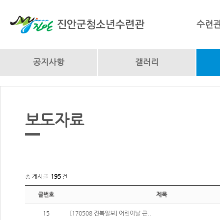
수련
공지사항
갤러리
보도자료
총 게시글
195
건
글번호
제목
15
[170508 전북일보] 어린이날 큰..