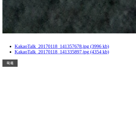
KakaoTalk_20170118_141357678.jpg (3996 kb)
KakaoTalk_20170118_141335897.jpg (4354 kb)