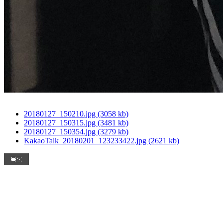
20180127_150210.jpg (3058 kb)
20180127_150315.jpg (3481 kb)
20180127_150354.jpg (3279 kb)
KakaoTalk_20180201_123233422.jpg (2621 kb)