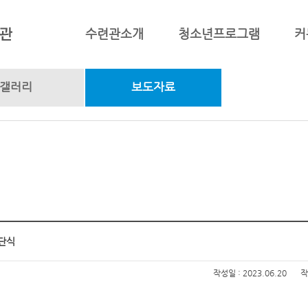
수련관소개
청소년프로그램
커
갤러리
보도자료
입단식
작성일 : 2023.06.20
작