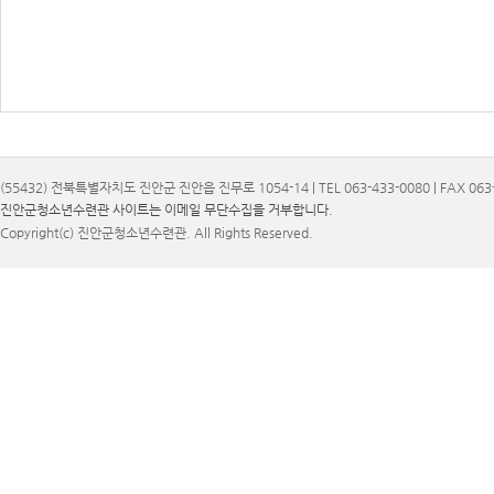
(55432) 전북특별자치도 진안군 진안읍 진무로 1054-14 | TEL 063-433-0080 | FAX 063-
진안군청소년수련관 사이트는 이메일 무단수집을 거부합니다.
Copyright(c) 진안군청소년수련관. All Rights Reserved.