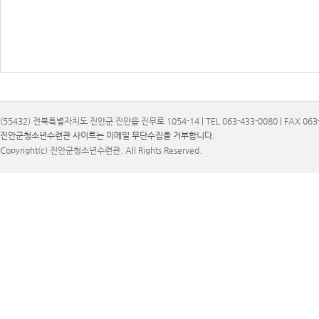
(55432) 전북특별자치도 진안군 진안읍 진무로 1054-14 | TEL 063-433-0080 | FAX 063-
진안군청소년수련관 사이트는 이메일 무단수집을 거부합니다.
Copyright(c) 진안군청소년수련관. All Rights Reserved.