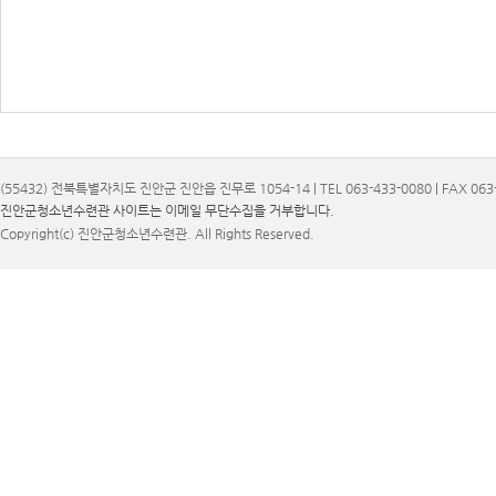
(55432) 전북특별자치도 진안군 진안읍 진무로 1054-14 | TEL 063-433-0080 | FAX 063-
진안군청소년수련관 사이트는 이메일 무단수집을 거부합니다.
Copyright(c) 진안군청소년수련관. All Rights Reserved.