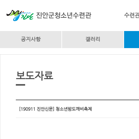
수련
공지사항
갤러리
보도자료
[190911 진안신문] 청소년밤도깨비축제