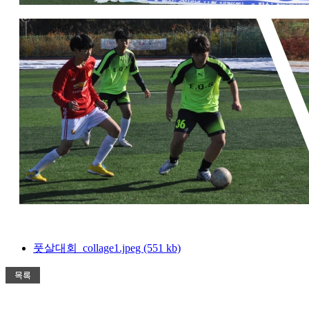
풋살대회_collage1.jpeg (551 kb)