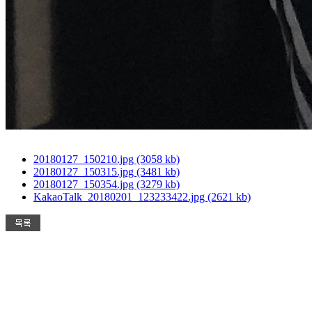
20180127_150210.jpg (3058 kb)
20180127_150315.jpg (3481 kb)
20180127_150354.jpg (3279 kb)
KakaoTalk_20180201_123233422.jpg (2621 kb)