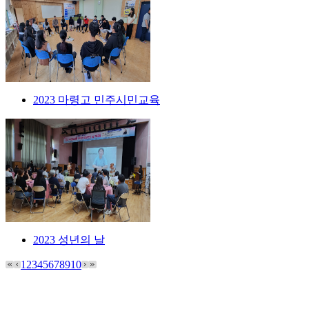
2023 마령고 민주시민교육
2023 성년의 날
1
2
3
4
5
6
7
8
9
10