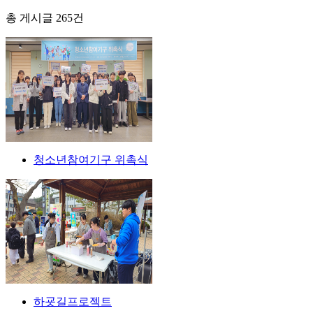
총 게시글
265
건
청소년참여기구 위촉식
하굣길프로젝트