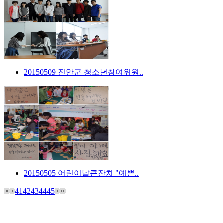
20150509 진안군 청소년참여위원..
20150505 어린이날큰잔치 "예쁜..
41
42
43
44
45