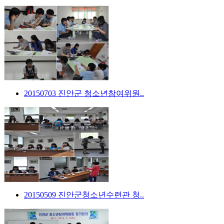
20150703 진안군 청소년참여위원..
20150509 진안군청소년수련관 청..