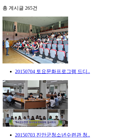
총 게시글
265
건
20150704 토요문화프로그램 드디..
20150703 진안군청소년수련관 청..