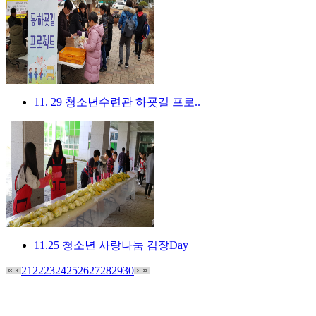
11. 29 청소년수련관 하굣길 프로..
11.25 청소년 사랑나눔 김장Day
21
22
23
24
25
26
27
28
29
30