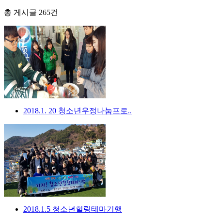
총 게시글
265
건
2018.1. 20 청소년우정나눔프로..
2018.1.5 청소년힐링테마기행