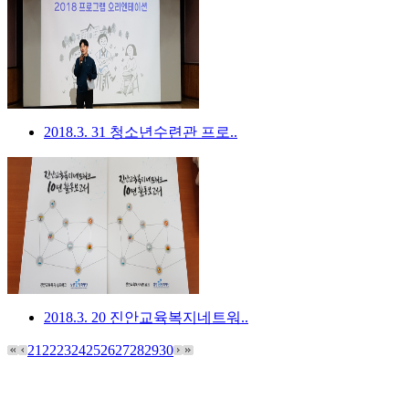
2018.3. 31 청소년수련관 프로..
2018.3. 20 진안교육복지네트워..
21
22
23
24
25
26
27
28
29
30