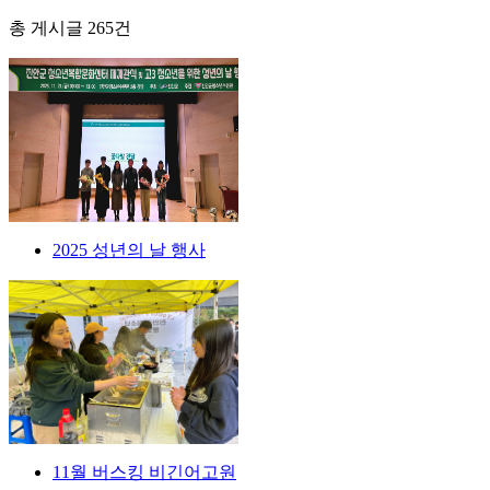
총 게시글
265
건
2025 성년의 날 행사
11월 버스킹 비긴어고원