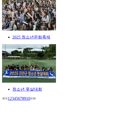
2025 청소년문화축제
청소년 풋살대회
1
2
3
4
5
6
7
8
9
10