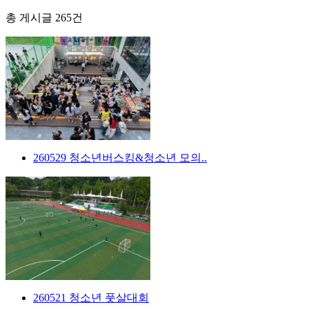
총 게시글
265
건
260529 청소년버스킹&청소년 모의..
260521 청소년 풋살대회