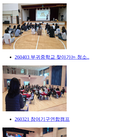
260403 부귀중학교 찾아가는 청소..
260321 참여기구연합캠프